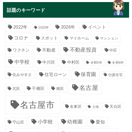
話題のキーワード
イベント
2022年
2026年
2023年
コロナ
スポット
マイホーム
マンション
不動産投資
不動産
ワクチン
中区
中学校
中川区
中村区
令和5年
令和6年
保育園
住宅ローン
住みやすさ
分譲住宅
名古屋
千種区
南区
北区
名古屋市
名東区
天白区
土地
小学校
幼稚園
愛知
守山区