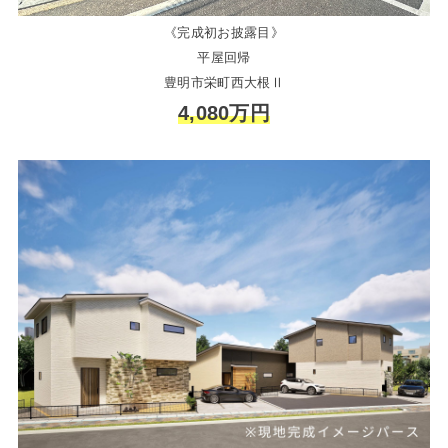
《完成初お披露目》
平屋回帰
豊明市栄町西大根Ⅱ
4,080万円