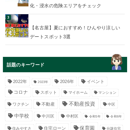
化・浸水の危険エリアをチェック
【名古屋】夏におすすめ！ひんやり涼しい
デートスポット3選
話題のキーワード
イベント
2022年
2026年
2023年
コロナ
スポット
マイホーム
マンション
不動産投資
不動産
ワクチン
中区
中学校
中川区
中村区
令和5年
令和6年
保育園
住宅ローン
住みやすさ
分譲住宅