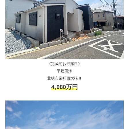
《完成初お披露目》
平屋回帰
豊明市栄町西大根Ⅱ
4,080万円