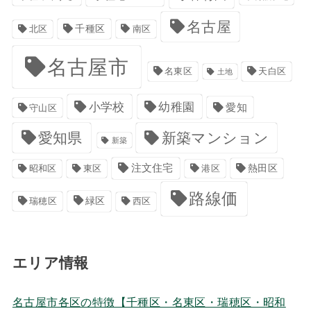
名古屋
千種区
南区
北区
名古屋市
名東区
天白区
土地
小学校
幼稚園
愛知
守山区
愛知県
新築マンション
新築
注文住宅
港区
熱田区
昭和区
東区
路線価
緑区
瑞穂区
西区
エリア情報
名古屋市各区の特徴【千種区・名東区・瑞穂区・昭和