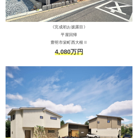
《完成初お披露目》
平屋回帰
豊明市栄町西大根Ⅱ
4,080万円