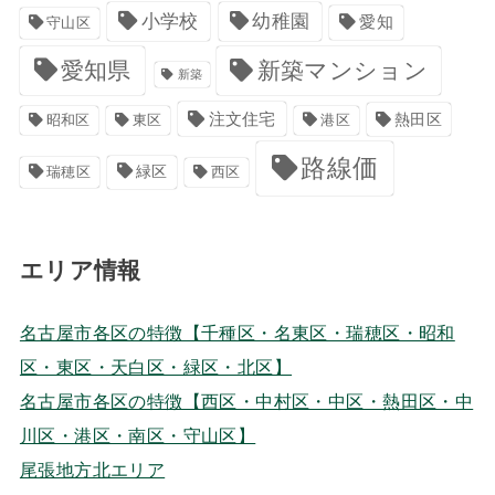
小学校
幼稚園
愛知
守山区
愛知県
新築マンション
新築
注文住宅
港区
熱田区
昭和区
東区
路線価
緑区
瑞穂区
西区
エリア情報
名古屋市各区の特徴【千種区・名東区・瑞穂区・昭和
区・東区・天白区・緑区・北区】
名古屋市各区の特徴【西区・中村区・中区・熱田区・中
川区・港区・南区・守山区】
尾張地方北エリア