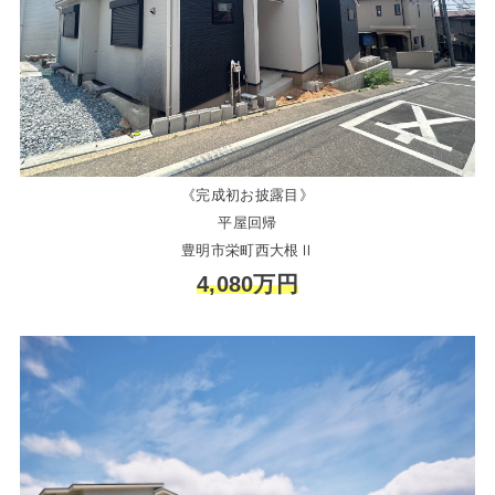
《完成初お披露目》
平屋回帰
豊明市栄町西大根Ⅱ
4,080万円