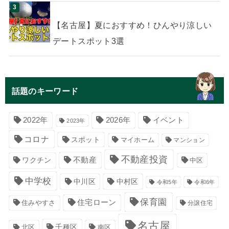
【名古屋】夏におすすめ！ひんやり涼しい
デートスポット3選
話題のキーワード
イベント
2022年
2026年
2023年
コロナ
スポット
マイホーム
マンション
不動産投資
不動産
ワクチン
中区
中学校
中川区
中村区
令和5年
令和6年
保育園
住宅ローン
住みやすさ
分譲住宅
名古屋
千種区
南区
北区