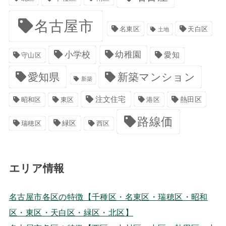
名古屋市
名東区
天白区
土地
小学校
幼稚園
愛知
守山区
愛知県
新築マンション
新築
注文住宅
港区
熱田区
昭和区
東区
路線価
緑区
瑞穂区
西区
エリア情報
名古屋市各区の特徴【千種区・名東区・瑞穂区・昭和
区・東区・天白区・緑区・北区】