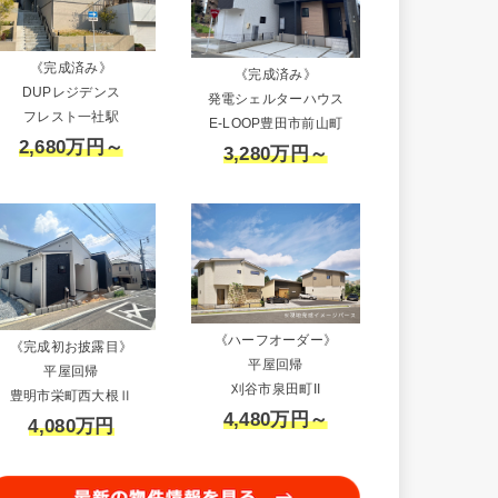
《完成済み》
《完成済み》
DUPレジデンス
発電シェルターハウス
フレスト一社駅
E-LOOP豊田市前山町
2,680万円～
3,280万円～
《ハーフオーダー》
《完成初お披露目》
平屋回帰
平屋回帰
刈谷市泉田町II
豊明市栄町西大根Ⅱ
4,480万円～
4,080万円