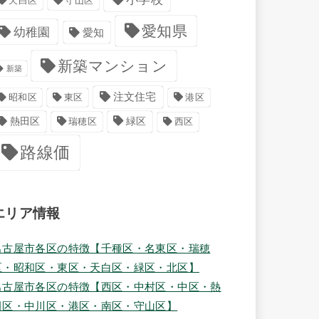
天白区
守山区
愛知県
幼稚園
愛知
新築マンション
新築
注文住宅
港区
昭和区
東区
緑区
熱田区
瑞穂区
西区
路線価
エリア情報
名古屋市各区の特徴【千種区・名東区・瑞穂
区・昭和区・東区・天白区・緑区・北区】
名古屋市各区の特徴【西区・中村区・中区・熱
田区・中川区・港区・南区・守山区】