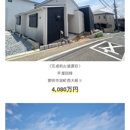
《完成初お披露目》
平屋回帰
豊明市栄町西大根Ⅱ
4,080万円