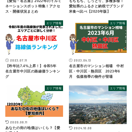
【愛知・名古屋】2022年のイルミ
もちもち、しっとり、多種多様！
ネーションスポット特集！アクセ
愛知県のふるさと納税でブランド
ス・開催状況まとめ
米食べ比べ【2020年版】
エリア情報
エリア情報
2023.07.11
2023.06.13
【昨年比7.4%上昇！】令和5年
名古屋市のマンション相場 中村
名古屋市中川区の路線価ランキン
区・中川区・熱田区 2023年6
グ
月 低価格帯の物件が登場
エリア情報
エリア情報
2020.08.11
あなたの街の地価はいくら？【愛
2024.10.08