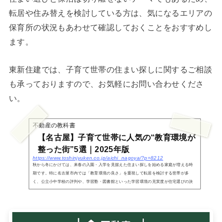
転居や住み替えを検討している方は、気になるエリアの
保育所の状況もあわせて確認しておくことをおすすめし
ます。
東新住建では、子育て世帯の住まい探しに関するご相談
も承っておりますので、お気軽にお問い合わせくださ
い。
不動産の教科書
【名古屋】子育て世帯に人気の“教育環境が
整った街”5選｜2025年版
https://www.toshinjyuken.co.jp/aichi_nagoya/?p=8212
秋から冬にかけては、来春の入園・入学を見据えた住まい探しを始める家庭が増える時
期です。特に名古屋市内では「教育環境の良さ」を重視して転居を検討する世帯が多
く、公立小中学校の評判や、学習塾・図書館といった学習環境の充実度が住宅選びの決
め手になるケー...