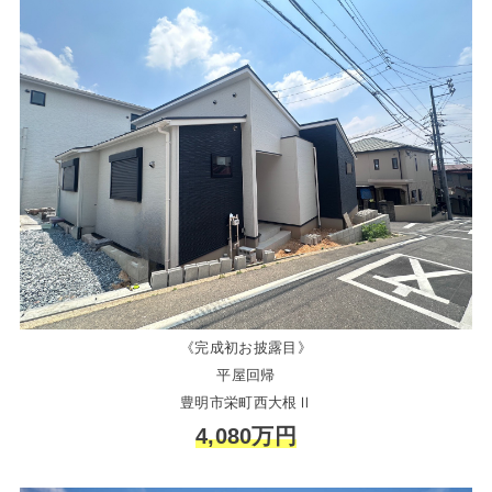
《完成初お披露目》
平屋回帰
豊明市栄町西大根Ⅱ
4,080万円