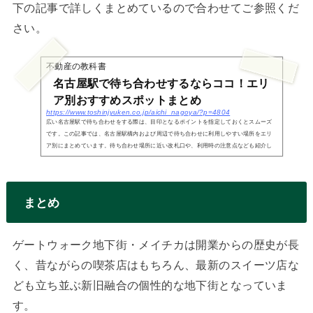
下の記事で詳しくまとめているので合わせてご参照くだ
さい。
不動産の教科書
名古屋駅で待ち合わせするならココ！エリ
ア別おすすめスポットまとめ
https://www.toshinjyuken.co.jp/aichi_nagoya/?p=4804
広い名古屋駅で待ち合わせをする際は、目印となるポイントを指定しておくとスムーズ
です。この記事では、名古屋駅構内および周辺で待ち合わせに利用しやすい場所をエリ
ア別にまとめています。待ち合わせ場所に近い改札口や、利用時の注意点なども紹介し
ているので、...
まとめ
ゲートウォーク地下街・メイチカは開業からの歴史が長
く、昔ながらの喫茶店はもちろん、最新のスイーツ店な
ども立ち並ぶ新旧融合の個性的な地下街となっていま
す。