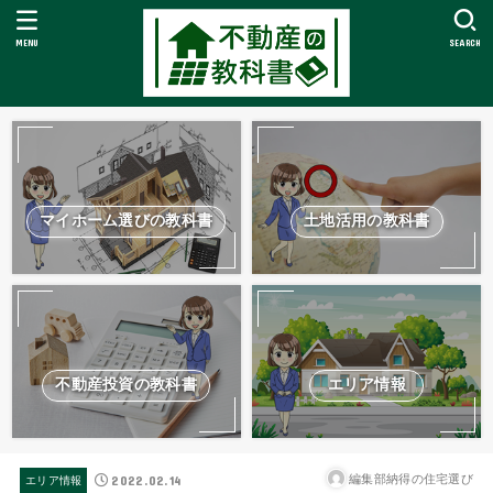
MENU
SEARCH
マイホーム選びの教科書
土地活用の教科書
不動産投資の教科書
エリア情報
2022.02.14
編集部納得の住宅選び
エリア情報