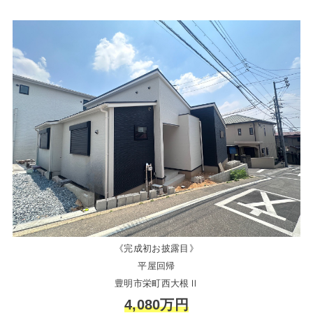
《完成初お披露目》
平屋回帰
豊明市栄町西大根Ⅱ
4,080万円