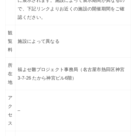
に展示されます。施設によって展示期間が異なるの
で、下記リンクよりお近くの施設の開催期間をご確
認ください。
観
覧
施設によって異なる
料
所
福よせ雛プロジェクト事務局（名古屋市熱田区神宮
在
3-7-26 たから神宮ビル6階）
地
ア
ク
–
セ
ス