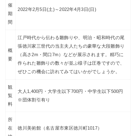
催
2022年2月5日(土)～2022年4月3日(日)
期
間
江戸時代から伝わる雛飾りや、明治・昭和時代の尾
張徳川家三世代の当主夫人たちの豪華な大段雛飾り
概
（高さ2m・間口7m）などが展示されます。精巧に
要
作られた雛飾りの数々が並ぶ様子は圧巻ですので、
ぜひこの機会に訪れてみてはいかがでしょうか。
観
大人1,400円・大学生以下700円・中学生以下500円
覧
※団体割引有り
料
所
在
徳川美術館（名古屋市東区徳川町1017）