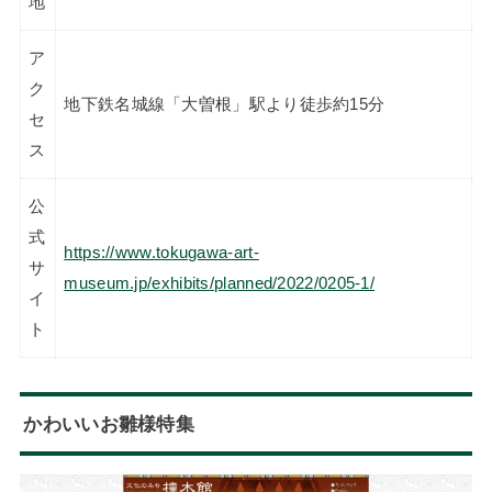
地
ア
ク
地下鉄名城線「大曽根」駅より徒歩約15分
セ
ス
公
式
https://www.tokugawa-art-
サ
museum.jp/exhibits/planned/2022/0205-1/
イ
ト
かわいいお雛様特集