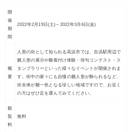
開
催
2022年2月19日(土)～2022年3月6日(金)
期
間
人形の街として知られる高浜市では、吉浜駅周辺で
雛人形の展示や雛着付け体験・俳句コンテスト・ス
概
タンプラリーといった様々なイベントが開催されま
要
す。街中の家々にも自慢の雛人形が飾られるなど、
街全体が雛一色となる珍しい地域ですので、お近く
の方はぜひ足を運んでみてください。
観
覧
無料
料