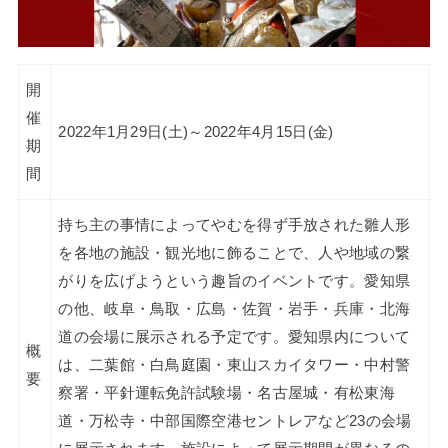
開
催
2022年1月29日(土)～2022年4月15日(金)
期
間
持ち主の事情によってやむを得ず手放された雛人形
を各地の施設・観光地に飾ることで、人や地域の繋
がりを広げようという趣旨のイベントです。愛知県
の他、岐阜・鳥取・広島・佐賀・岩手・兵庫・北海
道の会場に展示される予定です。愛知県内について
概
は、二葉館・白鳥庭園・東山スカイタワー・中村警
要
察署・平針運転免許試験場・名古屋城・有松東海
道・万松寺・中部国際空港セントレアなど23の会場