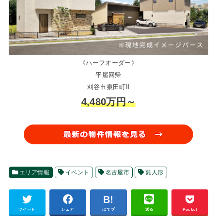
《ハーフオーダー》
平屋回帰
刈谷市泉田町II
4,480万円～
エリア情報
イベント
名古屋市
雛人形
ツイート
シェア
はてブ
送る
Pocket