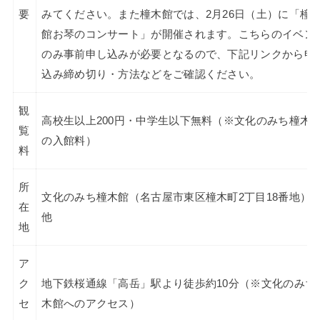
要
みてください。また橦木館では、2月26日（土）に「橦
館お琴のコンサート」が開催されます。こちらのイベン
のみ事前申し込みが必要となるので、下記リンクから申
込み締め切り・方法などをご確認ください。
観
高校生以上200円・中学生以下無料（※文化のみち橦木
覧
の入館料）
料
所
文化のみち橦木館（名古屋市東区橦木町2丁目18番地
在
他
地
ア
ク
地下鉄桜通線「高岳」駅より徒歩約10分（※文化のみち
セ
木館へのアクセス）