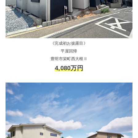
《完成初お披露目》
平屋回帰
豊明市栄町西大根Ⅱ
4,080万円