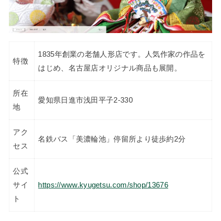
1835年創業の老舗人形店です。人気作家の作品を
特徴
はじめ、名古屋店オリジナル商品も展開。
所在
愛知県日進市浅田平子2-330
地
アク
名鉄バス「美濃輪池」停留所より徒歩約2分
セス
公式
サイ
https://www.kyugetsu.com/shop/13676
ト