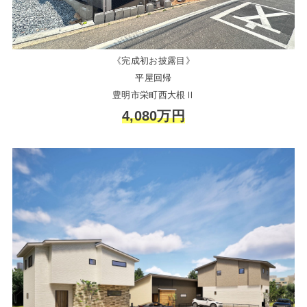
《完成初お披露目》
平屋回帰
豊明市栄町西大根Ⅱ
4,080万円