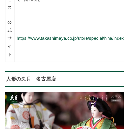
ス
公
式
サ
https://www.takashimaya.co.jp/store/special/hina/index.h
イ
ト
人形の久月 名古屋店