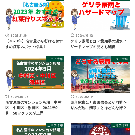
2023.11.16
2024.10.12
【2023年】名古屋から行けるおす
ゲリラ豪雨とは？愛知県の浸水ハ
すめ紅葉スポット特集！
ザードマップの見方も解説
エリア情報
エリア情報
2024.10.08
2023.02.14
名古屋市のマンション相場 中村
徳川家康公と織田信長公が同盟を
区・中川区・熱田区 2024年9
結んだ地「清須」とはどんな街？
月 50㎡クラスが上昇
エリア情報
エリア情報