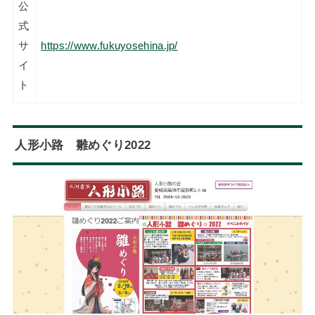
公
式
サ
https://www.fukuyosehina.jp/
イ
ト
人形小路 雛めぐり2022