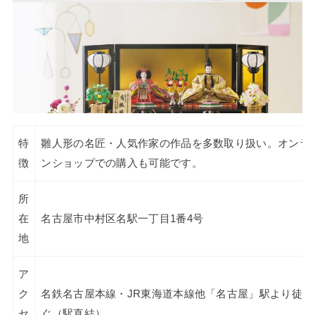
特
雛人形の名匠・人気作家の作品を多数取り扱い。オンラ
徴
ンショップでの購入も可能です。
所
在
名古屋市中村区名駅一丁目1番4号
地
ア
ク
名鉄名古屋本線・JR東海道本線他「名古屋」駅より徒歩
セ
ぐ（駅直結）