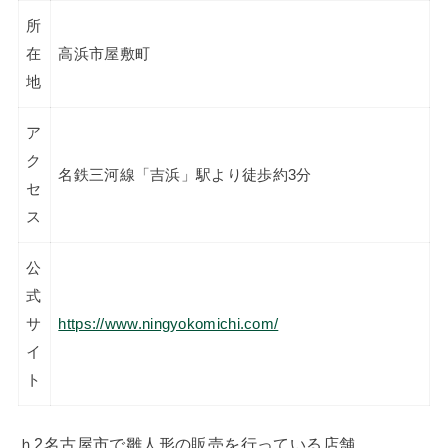
所
在
高浜市屋敷町
地
ア
ク
名鉄三河線「吉浜」駅より徒歩約3分
セ
ス
公
式
サ
https://www.ningyokomichi.com/
イ
ト
ｈ2名古屋市で雛人形の販売を行っている店舗