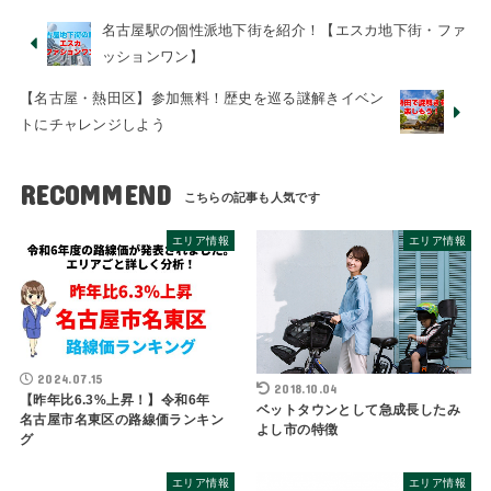
名古屋駅の個性派地下街を紹介！【エスカ地下街・ファ
ッションワン】
【名古屋・熱田区】参加無料！歴史を巡る謎解きイベン
トにチャレンジしよう
RECOMMEND
エリア情報
エリア情報
2024.07.15
2018.10.04
【昨年比6.3%上昇！】令和6年
ベットタウンとして急成長したみ
名古屋市名東区の路線価ランキン
よし市の特徴
グ
エリア情報
エリア情報