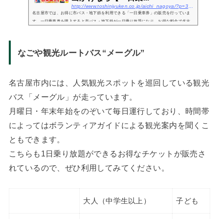
http://www.toshinjyuken.co.jp/aichi_nagoya/?p=3811
名古屋市では、お得に市バス・地下鉄を利用できる「一日乗車券」の販売を行っていま
す。一日乗車券を購入すると市バス・地下鉄が一日乗り放題になり、お得な料金で名古
屋市内を巡ることが可能です。観光で訪れた方はもちろん、日常的なお出かけにも役立
つサービスな...
なごや観光ルートバス“メーグル”
名古屋市内には、人気観光スポットを巡回している観光
バス「メーグル」が走っています。
月曜日・年末年始をのぞいて毎日運行しており、時間帯
によってはボランティアガイドによる観光案内を聞くこ
ともできます。
こちらも1日乗り放題ができるお得なチケットが販売さ
れているので、ぜひ利用してみてください。
大人（中学生以上）
子ども