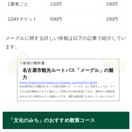
1乗車ごと
210円
100円
1DAYチケット
500円
250円
メーグルに関する詳しい情報は以下の記事で紹介してい
ます。
不動産の教科書
名古屋市観光ルートバス「メーグル」の魅
力
https://www.toshinjyuken.co.jp/aichi_nagoya/?p=4294
名古屋市内の人気観光スポットを回る巡回バス「メーグル」をご存知でしょうか。メー
グルは名古屋駅をスタート地点として市内の11か所を巡回しており、県外からの観光客
を中心に広く利用されている観光バスです。通常は観光客でにぎわっているメーグルで
すが、新型コ...
「文化のみち」のおすすめ散策コース