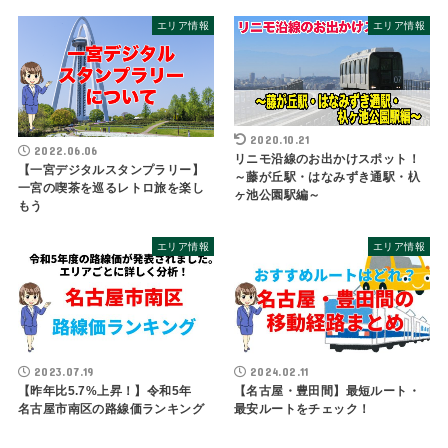
エリア情報
エリア情報
2020.10.21
2022.06.06
リニモ沿線のお出かけスポット！
【一宮デジタルスタンプラリー】
～藤が丘駅・はなみずき通駅・杁
一宮の喫茶を巡るレトロ旅を楽し
ヶ池公園駅編～
もう
エリア情報
エリア情報
2023.07.19
2024.02.11
【昨年比5.7%上昇！】令和5年
【名古屋・豊田間】最短ルート・
名古屋市南区の路線価ランキング
最安ルートをチェック！