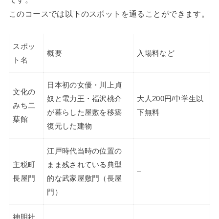
このコースでは以下のスポットを通ることができます。
スポッ
概要
入場料など
ト名
日本初の女優・川上貞
文化の
奴と電力王・福沢桃介
大人200円/中学生以
みち二
が暮らした屋敷を移築
下無料
葉館
復元した建物
江戸時代当時の位置の
主税町
まま残されている典型
–
長屋門
的な武家屋敷門（長屋
門）
神明社