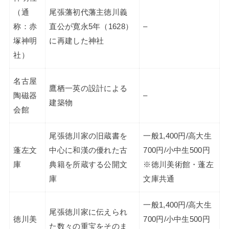
（通
尾張藩初代藩主徳川義
称：赤
直公が寛永5年（1628）
–
塚神明
に再建した神社
社）
名古屋
鷹栖一英の設計による
陶磁器
–
建築物
会館
尾張徳川家の旧蔵書を
一般1,400円/高大生
蓬左文
中心に和漢の優れた古
700円/小中生500円
庫
典籍を所蔵する公開文
※徳川美術館・蓬左
庫
文庫共通
一般1,400円/高大生
尾張徳川家に伝えられ
徳川美
700円/小中生500円
た数々の重宝をそのま