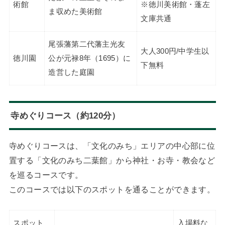
術館
※徳川美術館・蓬左
ま収めた美術館
文庫共通
尾張藩第二代藩主光友
大人300円/中学生以
徳川園
公が元禄8年（1695）に
下無料
造営した庭園
寺めぐりコース（約120分）
寺めぐりコースは、「文化のみち」エリアの中心部に位
置する「文化のみち二葉館」から神社・お寺・教会など
を巡るコースです。
このコースでは以下のスポットを通ることができます。
スポット
入場料な