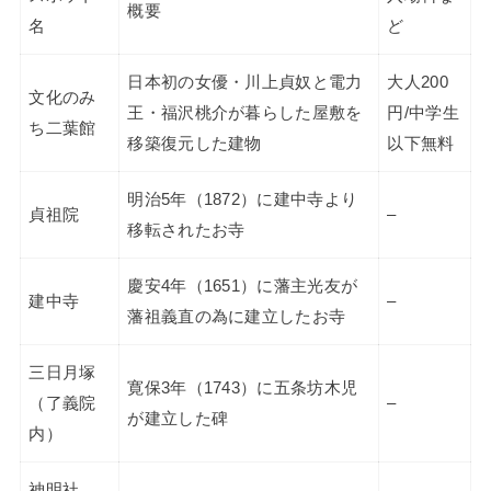
概要
名
ど
日本初の女優・川上貞奴と電力
大人200
文化のみ
王・福沢桃介が暮らした屋敷を
円/中学生
ち二葉館
移築復元した建物
以下無料
明治5年（1872）に建中寺より
貞祖院
–
移転されたお寺
慶安4年（1651）に藩主光友が
建中寺
–
藩祖義直の為に建立したお寺
三日月塚
寛保3年（1743）に五条坊木児
（了義院
–
が建立した碑
内）
神明社