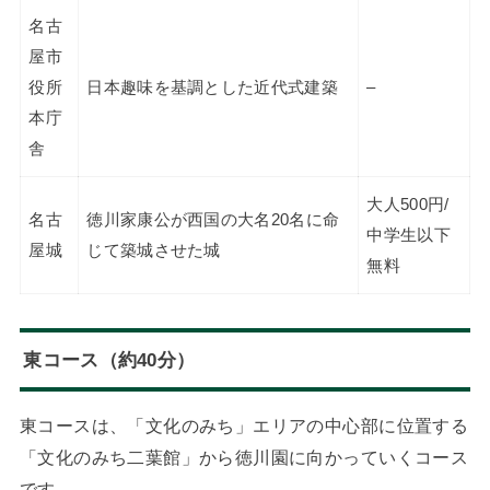
名古
屋市
役所
日本趣味を基調とした近代式建築
–
本庁
舎
大人500円/
名古
徳川家康公が西国の大名20名に命
中学生以下
屋城
じて築城させた城
無料
東コース（約40分）
東コースは、「文化のみち」エリアの中心部に位置する
「文化のみち二葉館」から徳川園に向かっていくコース
です。