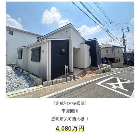
《完成初お披露目》
平屋回帰
豊明市栄町西大根Ⅱ
4,080万円