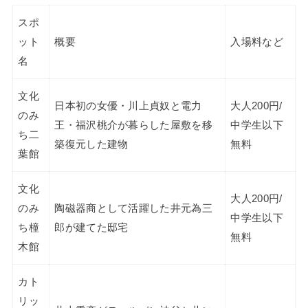
スポ
ット
概要
入場料など
名
文化
日本初の女優・川上貞奴と電力
大人200円/
のみ
王・福沢桃介が暮らした屋敷を移
中学生以下
ち二
築復元した建物
無料
葉館
文化
大人200円/
のみ
陶磁器商として活躍した井元為三
中学生以下
ち橦
郎が建てた邸宅
無料
木館
カト
リッ