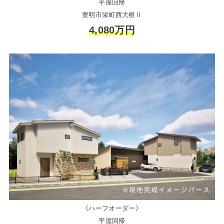
平屋回帰
豊明市栄町西大根Ⅱ
4,080万円
《ハーフオーダー》
平屋回帰