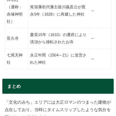
（通称：
尾張藩初代藩主徳川義直公が寛
–
赤塚神明
永5年（1628）に再建した神社
社）
慶長15年（1610）の遷府により
長久寺
–
清須から移転されたお寺
七尾天神
永正年間（1504～21）に造営さ
–
社
れた神社
まとめ
「文化のみち」エリアには大正ロマンのつまった建物が
点在しており、当時にタイムスリップしたような気分を