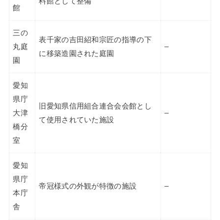
料館として整備
館
三の
表千家の吉田紹和宗匠の指導の下
丸庭
–
に移築造園された庭園
園
愛知
県庁
旧愛知県信用組合連合会会館とし
大津
–
て使用されていた施設
橋分
室
愛知
県庁
帝冠様式の外観が特徴の施設
–
本庁
舎