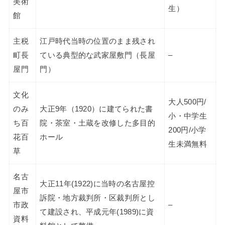
美術
生）
館
主税
江戸時代当時の位置のまま残され
町長
ている典型的な武家屋敷門（長屋
–
屋門
門）
文化
大人500円/
のみ
大正9年（1920）に建てられた書
小・中学生
ち百
院・茶室・土蔵を改修した多目的
200円/小学
花百
ホール
生未満無料
草
名古
大正11年(1922)に当時の名古屋控
屋市
訴院・地方裁判所・区裁判所とし
市政
–
て建設され、平成元年(1989)に資
資料