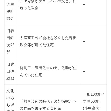
井上秀斎がテュルパン神父と共に
ク主
–
造った教会
税町
教会
旧春
田鉄
太洋商工株式会社を設立した春田
–
次郎
鉄次郎が建てた住宅
邸
旧豊
発明王・豊田佐吉の弟、佐助が住
田佐
–
んでいた住宅
助邸
文化
一般1000円/
のみ
「熱き芸術の時代」の芸術家たち
学生500円
ち堀
の作品を展示する美術館
(小中高大