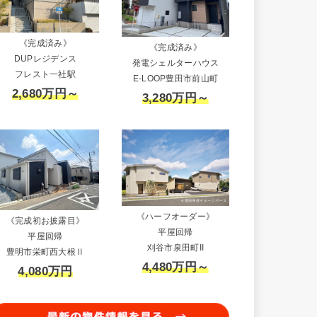
《完成済み》
《完成済み》
DUPレジデンス
発電シェルターハウス
フレスト一社駅
E-LOOP豊田市前山町
2,680万円～
3,280万円～
《ハーフオーダー》
《完成初お披露目》
平屋回帰
平屋回帰
刈谷市泉田町II
豊明市栄町西大根Ⅱ
4,480万円～
4,080万円