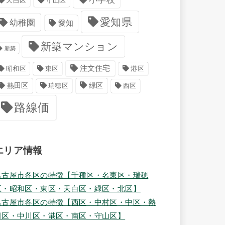
天白区
守山区
愛知県
幼稚園
愛知
新築マンション
新築
注文住宅
港区
昭和区
東区
緑区
熱田区
瑞穂区
西区
路線価
エリア情報
名古屋市各区の特徴【千種区・名東区・瑞穂
区・昭和区・東区・天白区・緑区・北区】
名古屋市各区の特徴【西区・中村区・中区・熱
田区・中川区・港区・南区・守山区】