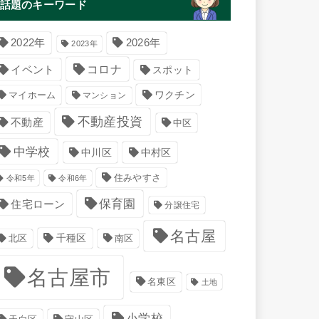
話題のキーワード
2022年
2026年
2023年
コロナ
イベント
スポット
マイホーム
ワクチン
マンション
不動産投資
不動産
中区
中学校
中川区
中村区
住みやすさ
令和5年
令和6年
保育園
住宅ローン
分譲住宅
名古屋
千種区
南区
北区
名古屋市
名東区
土地
小学校