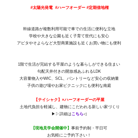
#太陽光発電 #ハーフオーダー #定期借地権
幹線道路が複数利用可能で車での生活に便利な立地
学校や大きな公園も近く子育て世代にも安心
アピタやそよらなど大型商業施設も近くお買い物にも便利
1階で生活が完結する平屋のような暮らしができる住まい
勾配天井付きの開放感あふれるLDK
大容量物入やWIC、SCL、パントリーなど安心の収納量
子供の遊び場やお家ピクニックにも便利な南庭
【
テイシャク】×ハーフオーダーの平屋
土地代負担を軽減し、建物にこだわれる新しい家づくり
▶▷詳細は
こちら
◁
【現地見学会開催中】
事前予約制・平日可
お気軽にご予約下さい！