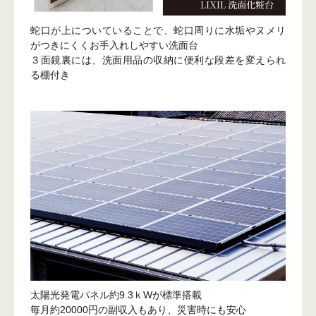
蛇口が上についていることで、蛇口周りに水垢やヌメリ
がつきにくくお手入れしやすい洗面台
３面鏡裏には、洗面用品の収納に便利な段差を変えられ
る棚付き
太陽光発電パネル約9.3ｋWが標準搭載
毎月約20000円の副収入もあり、災害時にも安心