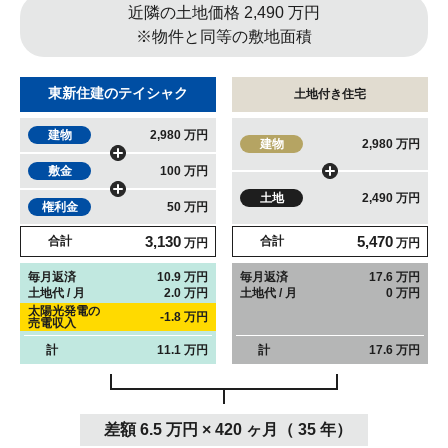
近隣の土地価格 2,490 万円
※物件と同等の敷地面積
東新住建のテイシャク
土地付き住宅
建物
2,980 万円
建物
2,980 万円
敷金
100 万円
土地
2,490 万円
権利金
50 万円
3,130
5,470
合計
合計
万円
万円
毎月返済
10.9 万円
毎月返済
17.6 万円
土地代 / 月
2.0 万円
土地代 / 月
0 万円
太陽光発電の
-1.8 万円
売電収入
計
11.1 万円
計
17.6 万円
差額 6.5 万円 × 420 ヶ月（ 35 年）