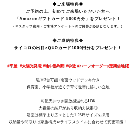
◆ご来場特典◆
ご予約の上、初めてご来場いただいた方へ
「Amazonギフトカード 5000円分」をプレゼント！
（※スタッフ案内・ご来場アンケートへのご回答が必須となります。）
◆ご成約特典◆
サイコロの出目×QUOカード1000円分をプレゼント！
#平屋 #太陽光発電 #地中熱利用 #学近 #ハーフオーダー♯定期借地権
駐車3台可能+南面ウッドデッキ付き
保育園、小学校が近く子育て世帯に嬉しい立地
勾配天井つき開放感溢れるLDK
大容量の納戸があり収納力抜群◎
浴室は標準より広々とした1.25坪サイズを採用
収納量や間取りは家族構成やライフスタイルに合わせて変更可能！