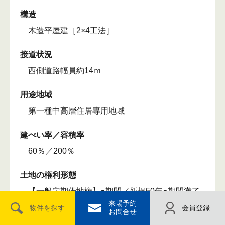
構造
木造平屋建［2×4工法］
接道状況
西側道路幅員約14ｍ
用途地域
第一種中高層住居専用地域
建ぺい率／容積率
60％／200％
土地の権利形態
【一般定期借地権】●期間／新規50年●期間満了
来場予約
時には更地にして返還●更新／なし ●敷金／100
物件を探す
会員登録
お問合せ
万円※敷金は期間満了時に全額無利息にて返還し