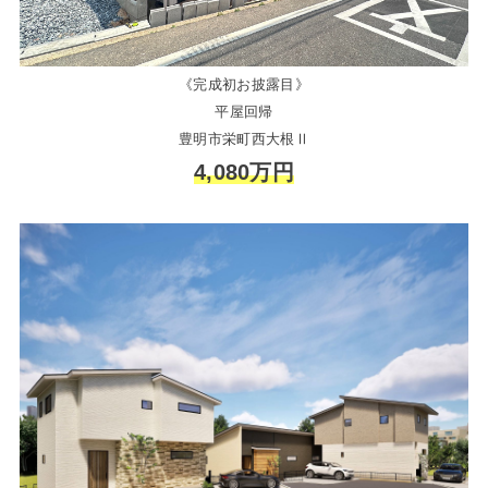
《完成初お披露目》
平屋回帰
豊明市栄町西大根Ⅱ
4,080万円