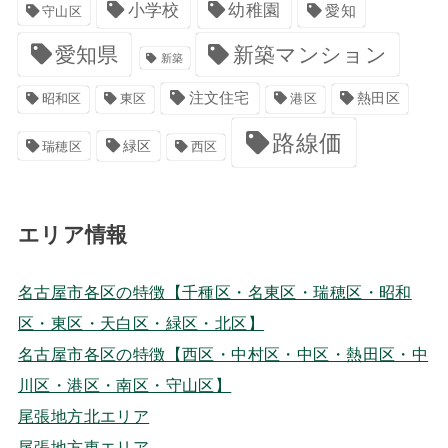
小学校
幼稚園
愛知
守山区
愛知県
新築マンション
新築
注文住宅
港区
熱田区
昭和区
東区
路線価
緑区
瑞穂区
西区
エリア情報
名古屋市各区の特徴【千種区・名東区・瑞穂区・昭和
区・東区・天白区・緑区・北区】
名古屋市各区の特徴【西区・中村区・中区・熱田区・中
川区・港区・南区・守山区】
尾張地方北エリア
尾張地方東エリア