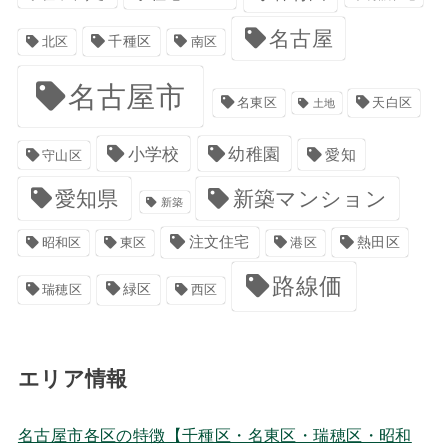
名古屋
千種区
南区
北区
名古屋市
名東区
天白区
土地
小学校
幼稚園
愛知
守山区
愛知県
新築マンション
新築
注文住宅
港区
熱田区
昭和区
東区
路線価
緑区
瑞穂区
西区
エリア情報
名古屋市各区の特徴【千種区・名東区・瑞穂区・昭和