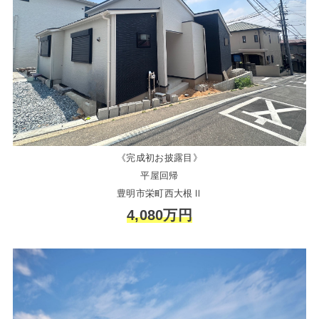
《完成初お披露目》
平屋回帰
豊明市栄町西大根Ⅱ
4,080万円