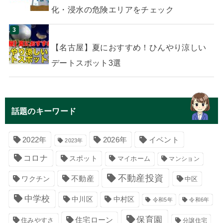
化・浸水の危険エリアをチェック
【名古屋】夏におすすめ！ひんやり涼しい
デートスポット3選
話題のキーワード
イベント
2022年
2026年
2023年
コロナ
スポット
マイホーム
マンション
不動産投資
不動産
ワクチン
中区
中学校
中川区
中村区
令和5年
令和6年
保育園
住宅ローン
住みやすさ
分譲住宅