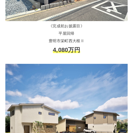
《完成初お披露目》
平屋回帰
豊明市栄町西大根Ⅱ
4,080万円