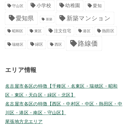
小学校
幼稚園
愛知
守山区
愛知県
新築マンション
新築
注文住宅
港区
熱田区
昭和区
東区
路線価
緑区
瑞穂区
西区
エリア情報
名古屋市各区の特徴【千種区・名東区・瑞穂区・昭和
区・東区・天白区・緑区・北区】
名古屋市各区の特徴【西区・中村区・中区・熱田区・中
川区・港区・南区・守山区】
尾張地方北エリア