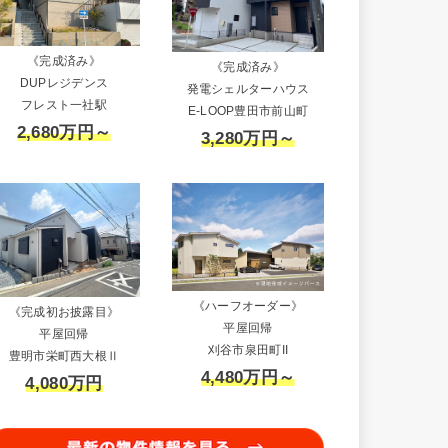
《完成済み》
《完成済み》
DUPレジデンス
発電シェルターハウス
フレスト一社駅
E-LOOP豊田市前山町
2,680万円～
3,280万円～
《ハーフオーダー》
《完成初お披露目》
平屋回帰
平屋回帰
刈谷市泉田町II
豊明市栄町西大根Ⅱ
4,480万円～
4,080万円