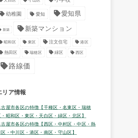
天白区
守山区
愛知県
幼稚園
愛知
新築マンション
新築
注文住宅
港区
昭和区
東区
緑区
熱田区
瑞穂区
西区
路線価
エリア情報
名古屋市各区の特徴【千種区・名東区・瑞穂
区・昭和区・東区・天白区・緑区・北区】
名古屋市各区の特徴【西区・中村区・中区・熱
田区・中川区・港区・南区・守山区】