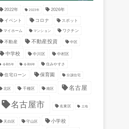
2022年
2026年
2023年
コロナ
イベント
スポット
マイホーム
ワクチン
マンション
不動産投資
不動産
中区
中学校
中川区
中村区
住みやすさ
令和5年
令和6年
保育園
住宅ローン
分譲住宅
名古屋
千種区
南区
北区
名古屋市
名東区
土地
小学校
天白区
守山区