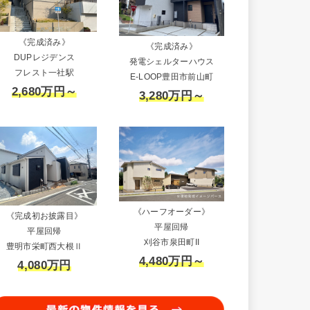
《完成済み》
《完成済み》
DUPレジデンス
発電シェルターハウス
フレスト一社駅
E-LOOP豊田市前山町
2,680万円～
3,280万円～
《ハーフオーダー》
《完成初お披露目》
平屋回帰
平屋回帰
刈谷市泉田町II
豊明市栄町西大根Ⅱ
4,480万円～
4,080万円