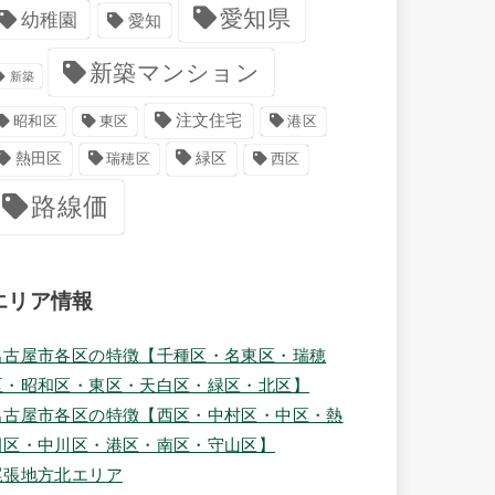
愛知県
幼稚園
愛知
新築マンション
新築
注文住宅
港区
昭和区
東区
緑区
熱田区
瑞穂区
西区
路線価
エリア情報
名古屋市各区の特徴【千種区・名東区・瑞穂
区・昭和区・東区・天白区・緑区・北区】
名古屋市各区の特徴【西区・中村区・中区・熱
田区・中川区・港区・南区・守山区】
尾張地方北エリア