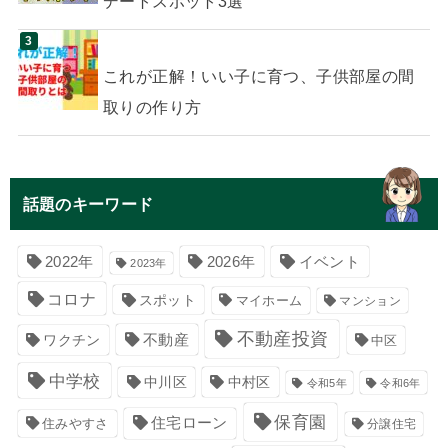
デートスポット3選
これが正解！いい子に育つ、子供部屋の間
取りの作り方
話題のキーワード
イベント
2022年
2026年
2023年
コロナ
スポット
マイホーム
マンション
不動産投資
不動産
ワクチン
中区
中学校
中川区
中村区
令和5年
令和6年
保育園
住宅ローン
住みやすさ
分譲住宅