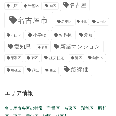
名古屋
千種区
南区
北区
名古屋市
名東区
天白区
土地
小学校
幼稚園
愛知
守山区
愛知県
新築マンション
新築
注文住宅
港区
熱田区
昭和区
東区
路線価
緑区
瑞穂区
西区
エリア情報
名古屋市各区の特徴【千種区・名東区・瑞穂区・昭和
区・東区・天白区・緑区・北区】