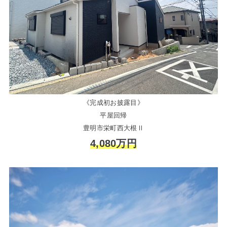
《完成初お披露目》
平屋回帰
豊明市栄町西大根Ⅱ
4,080万円