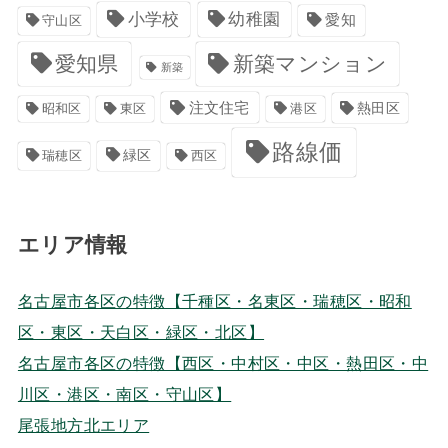
小学校
幼稚園
愛知
守山区
愛知県
新築マンション
新築
注文住宅
港区
熱田区
昭和区
東区
路線価
緑区
瑞穂区
西区
エリア情報
名古屋市各区の特徴【千種区・名東区・瑞穂区・昭和
区・東区・天白区・緑区・北区】
名古屋市各区の特徴【西区・中村区・中区・熱田区・中
川区・港区・南区・守山区】
尾張地方北エリア