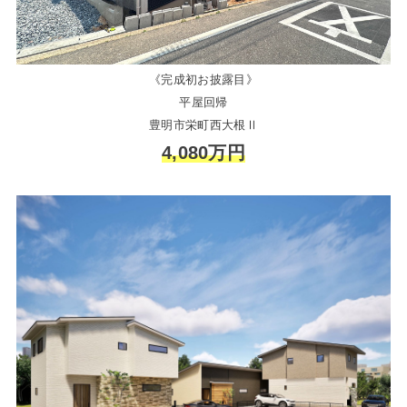
《完成初お披露目》
平屋回帰
豊明市栄町西大根Ⅱ
4,080万円