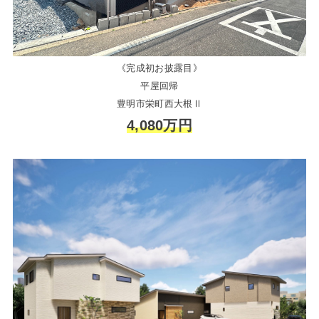
《完成初お披露目》
平屋回帰
豊明市栄町西大根Ⅱ
4,080万円