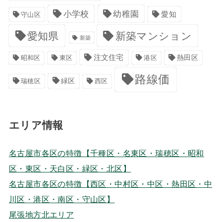
小学校
幼稚園
愛知
守山区
愛知県
新築マンション
新築
注文住宅
港区
熱田区
昭和区
東区
路線価
緑区
瑞穂区
西区
エリア情報
名古屋市各区の特徴【千種区・名東区・瑞穂区・昭和
区・東区・天白区・緑区・北区】
名古屋市各区の特徴【西区・中村区・中区・熱田区・中
川区・港区・南区・守山区】
尾張地方北エリア