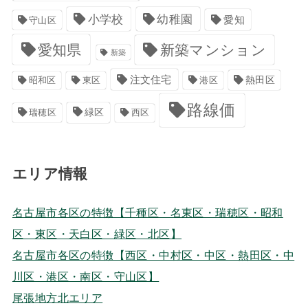
小学校
幼稚園
愛知
守山区
愛知県
新築マンション
新築
注文住宅
港区
熱田区
昭和区
東区
路線価
緑区
瑞穂区
西区
エリア情報
名古屋市各区の特徴【千種区・名東区・瑞穂区・昭和
区・東区・天白区・緑区・北区】
名古屋市各区の特徴【西区・中村区・中区・熱田区・中
川区・港区・南区・守山区】
尾張地方北エリア