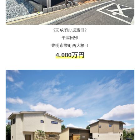
《完成初お披露目》
平屋回帰
豊明市栄町西大根Ⅱ
4,080万円