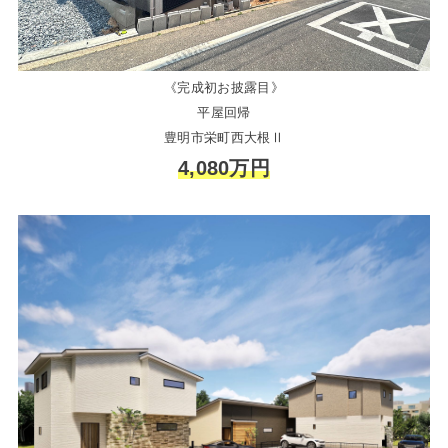
《完成初お披露目》
平屋回帰
豊明市栄町西大根Ⅱ
4,080万円