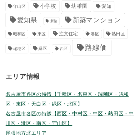
小学校
幼稚園
愛知
守山区
愛知県
新築マンション
新築
注文住宅
港区
熱田区
昭和区
東区
路線価
緑区
瑞穂区
西区
エリア情報
名古屋市各区の特徴【千種区・名東区・瑞穂区・昭和
区・東区・天白区・緑区・北区】
名古屋市各区の特徴【西区・中村区・中区・熱田区・中
川区・港区・南区・守山区】
尾張地方北エリア