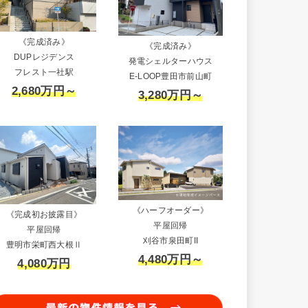
《完成済み》
《完成済み》
DUPレジデンス
発電シェルターハウス
フレスト一社駅
E-LOOP豊田市前山町
2,680万円～
3,280万円～
《ハーフオーダー》
《完成初お披露目》
平屋回帰
平屋回帰
刈谷市泉田町II
豊明市栄町西大根Ⅱ
4,480万円～
4,080万円