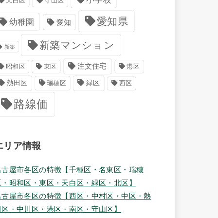
天白区
守山区
愛知県
幼稚園
愛知
新築マンション
新築
注文住宅
港区
昭和区
東区
緑区
熱田区
瑞穂区
西区
路線価
エリア情報
名古屋市各区の特徴【千種区・名東区・瑞穂
区・昭和区・東区・天白区・緑区・北区】
名古屋市各区の特徴【西区・中村区・中区・熱
田区・中川区・港区・南区・守山区】