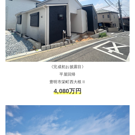
《完成初お披露目》
平屋回帰
豊明市栄町西大根Ⅱ
4,080万円