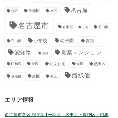
名古屋
千種区
南区
北区
名古屋市
名東区
天白区
土地
小学校
幼稚園
愛知
守山区
愛知県
新築マンション
新築
注文住宅
港区
熱田区
昭和区
東区
路線価
緑区
瑞穂区
西区
エリア情報
名古屋市各区の特徴【千種区・名東区・瑞穂区・昭和