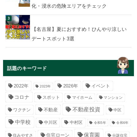
化・浸水の危険エリアをチェック
【名古屋】夏におすすめ！ひんやり涼しい
デートスポット3選
話題のキーワード
イベント
2022年
2026年
2023年
コロナ
スポット
マイホーム
マンション
不動産投資
不動産
ワクチン
中区
中学校
中川区
中村区
令和5年
令和6年
保育園
住宅ローン
住みやすさ
分譲住宅