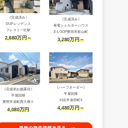
《完成済み》
《完成済み》
DUPレジデンス
発電シェルターハウス
フレスト一社駅
E-LOOP豊田市前山町
2,680万円～
3,280万円～
《ハーフオーダー》
《完成初お披露目》
平屋回帰
平屋回帰
刈谷市泉田町II
豊明市栄町西大根Ⅱ
4,480万円～
4,080万円