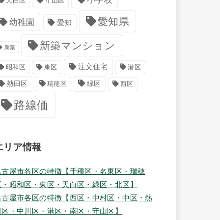
天白区
守山区
愛知県
幼稚園
愛知
新築マンション
新築
注文住宅
港区
昭和区
東区
緑区
熱田区
瑞穂区
西区
路線価
エリア情報
名古屋市各区の特徴【千種区・名東区・瑞穂
区・昭和区・東区・天白区・緑区・北区】
名古屋市各区の特徴【西区・中村区・中区・熱
田区・中川区・港区・南区・守山区】