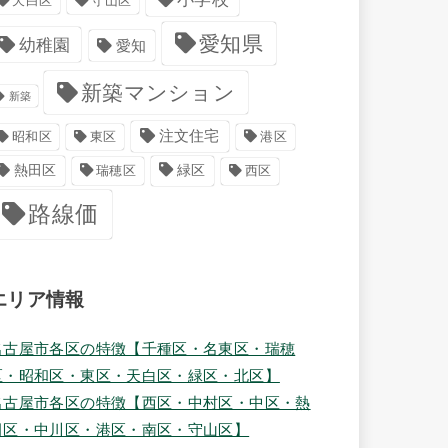
天白区
守山区
愛知県
幼稚園
愛知
新築マンション
新築
注文住宅
港区
昭和区
東区
緑区
熱田区
瑞穂区
西区
路線価
エリア情報
名古屋市各区の特徴【千種区・名東区・瑞穂
区・昭和区・東区・天白区・緑区・北区】
名古屋市各区の特徴【西区・中村区・中区・熱
田区・中川区・港区・南区・守山区】