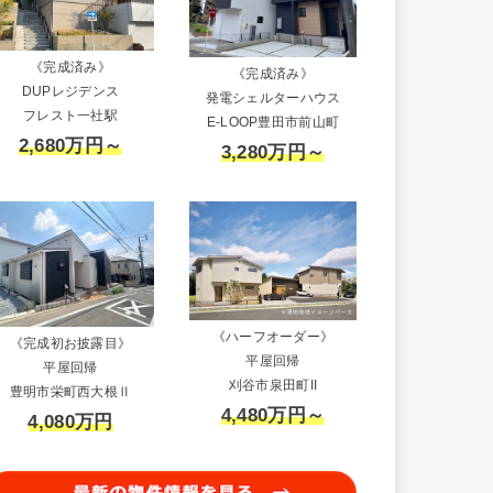
《完成済み》
《完成済み》
DUPレジデンス
発電シェルターハウス
フレスト一社駅
E-LOOP豊田市前山町
2,680万円～
3,280万円～
《ハーフオーダー》
《完成初お披露目》
平屋回帰
平屋回帰
刈谷市泉田町II
豊明市栄町西大根Ⅱ
4,480万円～
4,080万円