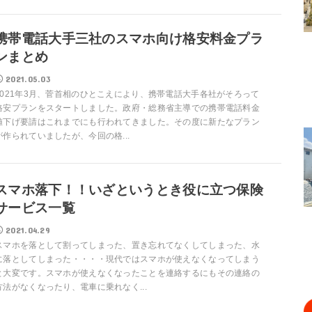
携帯電話大手三社のスマホ向け格安料金プラ
ンまとめ
2021.05.03
2021年3月、菅首相のひとこえにより、携帯電話大手各社がそろって
格安プランをスタートしました。政府・総務省主導での携帯電話料金
値下げ要請はこれまでにも行われてきました。その度に新たなプラン
が作られていましたが、今回の格...
スマホ落下！！いざというとき役に立つ保険
サービス一覧
2021.04.29
スマホを落として割ってしまった、置き忘れてなくしてしまった、水
に落としてしまった・・・・現代ではスマホが使えなくなってしまう
と大変です。スマホが使えなくなったことを連絡するにもその連絡の
方法がなくなったり、電車に乗れなく...