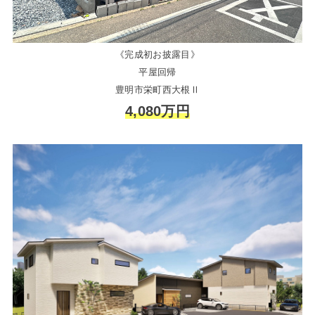
《完成初お披露目》
平屋回帰
豊明市栄町西大根Ⅱ
4,080万円