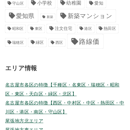
小学校
幼稚園
愛知
守山区
愛知県
新築マンション
新築
注文住宅
港区
熱田区
昭和区
東区
路線価
緑区
瑞穂区
西区
エリア情報
名古屋市各区の特徴【千種区・名東区・瑞穂区・昭和
区・東区・天白区・緑区・北区】
名古屋市各区の特徴【西区・中村区・中区・熱田区・中
川区・港区・南区・守山区】
尾張地方北エリア
尾張地方東エリア