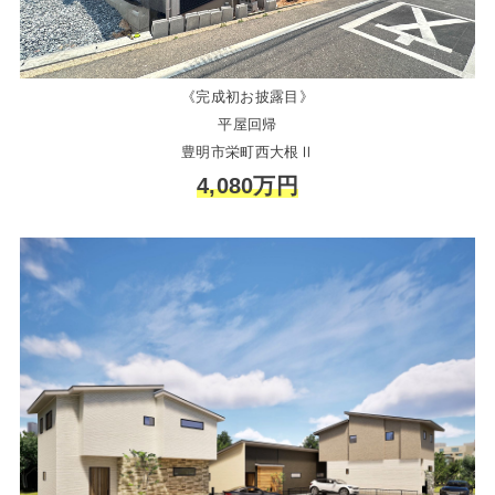
《完成初お披露目》
平屋回帰
豊明市栄町西大根Ⅱ
4,080万円