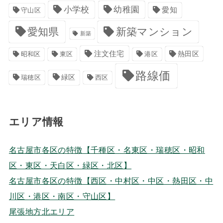
小学校
幼稚園
愛知
守山区
愛知県
新築マンション
新築
注文住宅
港区
熱田区
昭和区
東区
路線価
緑区
瑞穂区
西区
エリア情報
名古屋市各区の特徴【千種区・名東区・瑞穂区・昭和
区・東区・天白区・緑区・北区】
名古屋市各区の特徴【西区・中村区・中区・熱田区・中
川区・港区・南区・守山区】
尾張地方北エリア