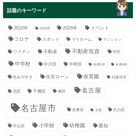
話題のキーワード
イベント
2022年
2026年
2023年
コロナ
スポット
マイホーム
マンション
不動産投資
不動産
ワクチン
中区
中学校
中川区
中村区
令和5年
令和6年
保育園
住宅ローン
住みやすさ
分譲住宅
名古屋
千種区
南区
北区
名古屋市
名東区
天白区
土地
小学校
幼稚園
愛知
守山区