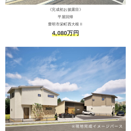
《完成初お披露目》
平屋回帰
豊明市栄町西大根Ⅱ
4,080万円