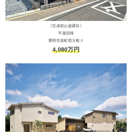
《完成初お披露目》
平屋回帰
豊明市栄町西大根Ⅱ
4,080万円