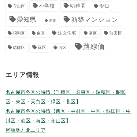
小学校
幼稚園
愛知
守山区
愛知県
新築マンション
新築
注文住宅
港区
熱田区
昭和区
東区
路線価
緑区
瑞穂区
西区
エリア情報
名古屋市各区の特徴【千種区・名東区・瑞穂区・昭和
区・東区・天白区・緑区・北区】
名古屋市各区の特徴【西区・中村区・中区・熱田区・中
川区・港区・南区・守山区】
尾張地方北エリア