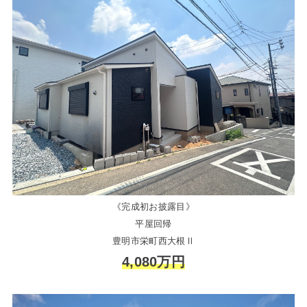
《完成初お披露目》
平屋回帰
豊明市栄町西大根Ⅱ
4,080万円