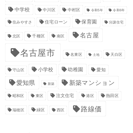
中学校
中川区
中村区
令和5年
令和6年
保育園
住宅ローン
住みやすさ
分譲住宅
名古屋
千種区
南区
北区
名古屋市
名東区
天白区
土地
小学校
幼稚園
愛知
守山区
愛知県
新築マンション
新築
注文住宅
港区
熱田区
昭和区
東区
路線価
緑区
瑞穂区
西区