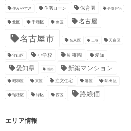
保育園
住宅ローン
住みやすさ
分譲住宅
名古屋
千種区
南区
北区
名古屋市
名東区
天白区
土地
小学校
幼稚園
愛知
守山区
愛知県
新築マンション
新築
注文住宅
港区
熱田区
昭和区
東区
路線価
緑区
瑞穂区
西区
エリア情報