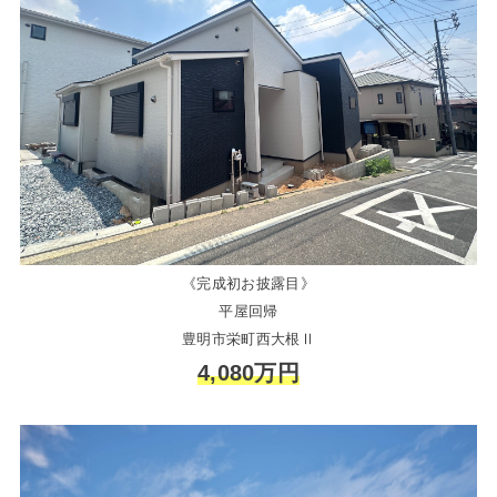
《完成初お披露目》
平屋回帰
豊明市栄町西大根Ⅱ
4,080万円