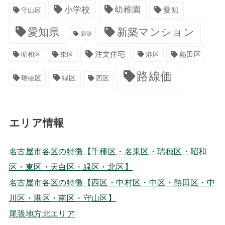
小学校
幼稚園
愛知
守山区
愛知県
新築マンション
新築
注文住宅
港区
熱田区
昭和区
東区
路線価
緑区
瑞穂区
西区
エリア情報
名古屋市各区の特徴【千種区・名東区・瑞穂区・昭和
区・東区・天白区・緑区・北区】
名古屋市各区の特徴【西区・中村区・中区・熱田区・中
川区・港区・南区・守山区】
尾張地方北エリア