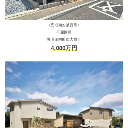
《完成初お披露目》
平屋回帰
豊明市栄町西大根Ⅱ
4,080万円