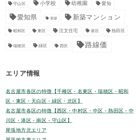
小学校
幼稚園
愛知
守山区
愛知県
新築マンション
新築
注文住宅
港区
熱田区
昭和区
東区
路線価
緑区
瑞穂区
西区
エリア情報
名古屋市各区の特徴【千種区・名東区・瑞穂区・昭和
区・東区・天白区・緑区・北区】
名古屋市各区の特徴【西区・中村区・中区・熱田区・中
川区・港区・南区・守山区】
尾張地方北エリア
尾張地方東エリア