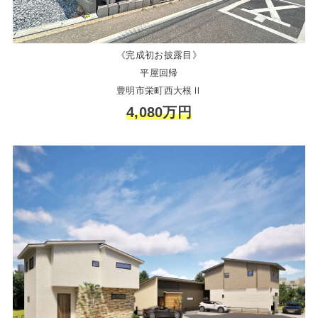
《完成初お披露目》
平屋回帰
豊明市栄町西大根Ⅱ
4,080万円