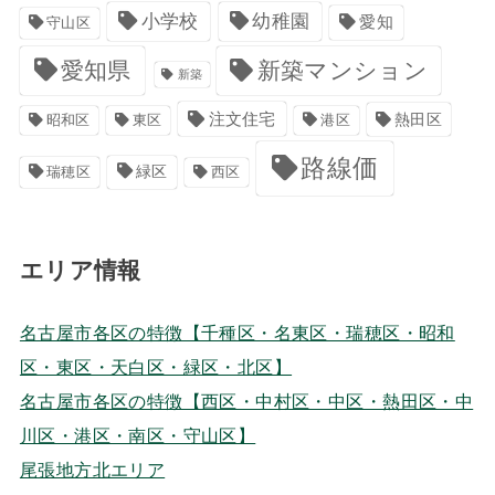
小学校
幼稚園
愛知
守山区
愛知県
新築マンション
新築
注文住宅
港区
熱田区
昭和区
東区
路線価
緑区
瑞穂区
西区
エリア情報
名古屋市各区の特徴【千種区・名東区・瑞穂区・昭和
区・東区・天白区・緑区・北区】
名古屋市各区の特徴【西区・中村区・中区・熱田区・中
川区・港区・南区・守山区】
尾張地方北エリア