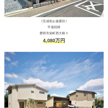
《完成初お披露目》
平屋回帰
豊明市栄町西大根Ⅱ
4,080万円