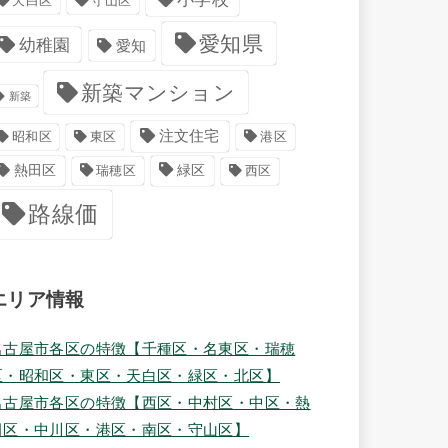
天白区
守山区
愛知県
幼稚園
愛知
新築マンション
新築
注文住宅
港区
昭和区
東区
緑区
熱田区
瑞穂区
西区
路線価
エリア情報
名古屋市各区の特徴【千種区・名東区・瑞穂
区・昭和区・東区・天白区・緑区・北区】
名古屋市各区の特徴【西区・中村区・中区・熱
田区・中川区・港区・南区・守山区】