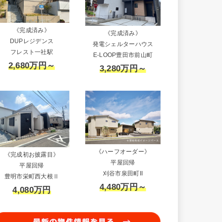
《完成済み》
《完成済み》
DUPレジデンス
発電シェルターハウス
フレスト一社駅
E-LOOP豊田市前山町
2,680万円～
3,280万円～
《ハーフオーダー》
《完成初お披露目》
平屋回帰
平屋回帰
刈谷市泉田町II
豊明市栄町西大根Ⅱ
4,480万円～
4,080万円