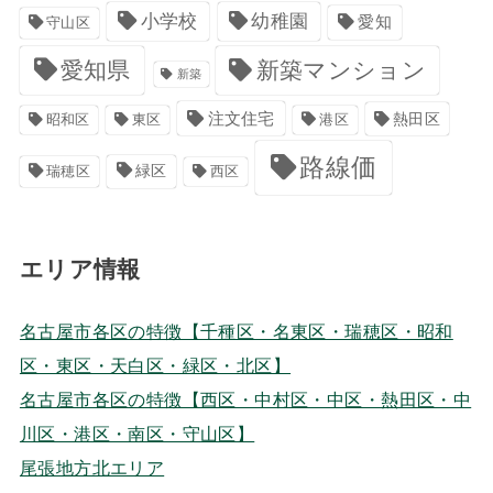
小学校
幼稚園
愛知
守山区
愛知県
新築マンション
新築
注文住宅
港区
熱田区
昭和区
東区
路線価
緑区
瑞穂区
西区
エリア情報
名古屋市各区の特徴【千種区・名東区・瑞穂区・昭和
区・東区・天白区・緑区・北区】
名古屋市各区の特徴【西区・中村区・中区・熱田区・中
川区・港区・南区・守山区】
尾張地方北エリア