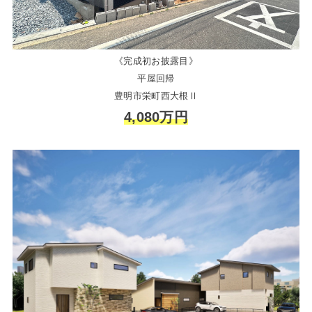
《完成初お披露目》
平屋回帰
豊明市栄町西大根Ⅱ
4,080万円