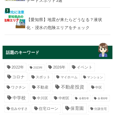
デートスポット3選
【愛知県】地震が来たらどうなる？液状
化・浸水の危険エリアをチェック
話題のキーワード
イベント
2022年
2026年
2023年
コロナ
スポット
マイホーム
マンション
不動産投資
不動産
ワクチン
中区
中学校
中川区
中村区
令和5年
令和6年
保育園
住宅ローン
住みやすさ
分譲住宅