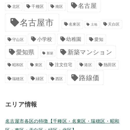
名古屋
千種区
南区
北区
名古屋市
名東区
天白区
土地
小学校
幼稚園
愛知
守山区
愛知県
新築マンション
新築
注文住宅
港区
熱田区
昭和区
東区
路線価
緑区
瑞穂区
西区
エリア情報
名古屋市各区の特徴【千種区・名東区・瑞穂区・昭和
区・東区・天白区・緑区・北区】