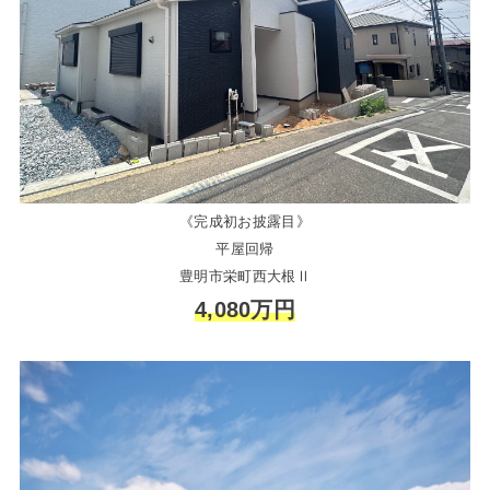
《完成初お披露目》
平屋回帰
豊明市栄町西大根Ⅱ
4,080万円