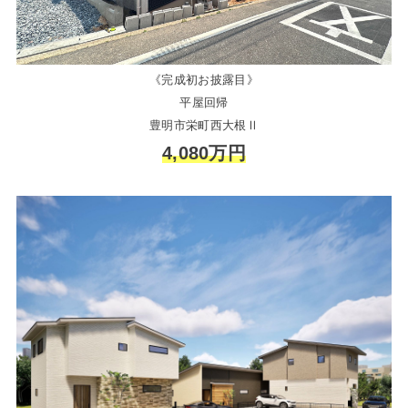
《完成初お披露目》
平屋回帰
豊明市栄町西大根Ⅱ
4,080万円