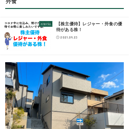
外食
【株主優待】レジャー・外食の優
お金の話
待がある株！
2021.09.23