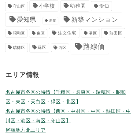
小学校
幼稚園
愛知
守山区
愛知県
新築マンション
新築
注文住宅
港区
熱田区
昭和区
東区
路線価
緑区
瑞穂区
西区
エリア情報
名古屋市各区の特徴【千種区・名東区・瑞穂区・昭和
区・東区・天白区・緑区・北区】
名古屋市各区の特徴【西区・中村区・中区・熱田区・中
川区・港区・南区・守山区】
尾張地方北エリア