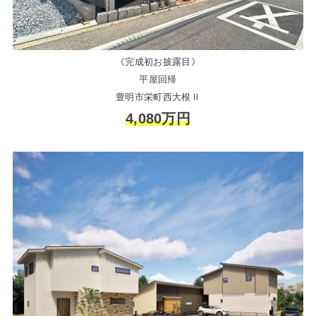
《完成初お披露目》
平屋回帰
豊明市栄町西大根Ⅱ
4,080万円