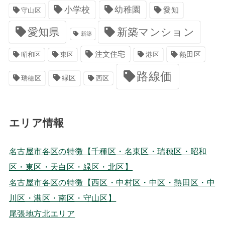
小学校
幼稚園
愛知
守山区
愛知県
新築マンション
新築
注文住宅
港区
熱田区
昭和区
東区
路線価
緑区
瑞穂区
西区
エリア情報
名古屋市各区の特徴【千種区・名東区・瑞穂区・昭和
区・東区・天白区・緑区・北区】
名古屋市各区の特徴【西区・中村区・中区・熱田区・中
川区・港区・南区・守山区】
尾張地方北エリア