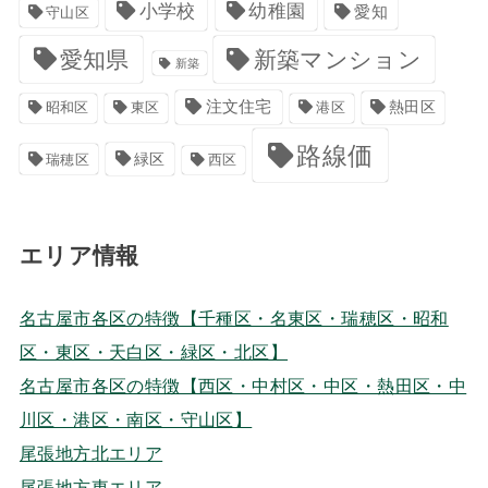
小学校
幼稚園
愛知
守山区
愛知県
新築マンション
新築
注文住宅
港区
熱田区
昭和区
東区
路線価
緑区
瑞穂区
西区
エリア情報
名古屋市各区の特徴【千種区・名東区・瑞穂区・昭和
区・東区・天白区・緑区・北区】
名古屋市各区の特徴【西区・中村区・中区・熱田区・中
川区・港区・南区・守山区】
尾張地方北エリア
尾張地方東エリア