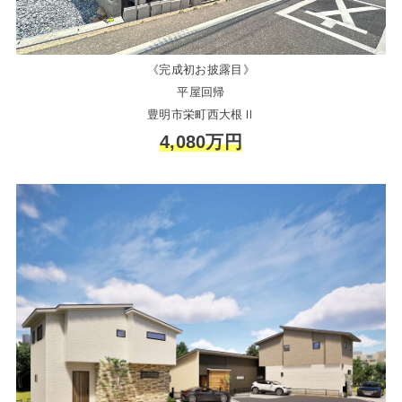
《完成初お披露目》
平屋回帰
豊明市栄町西大根Ⅱ
4,080万円