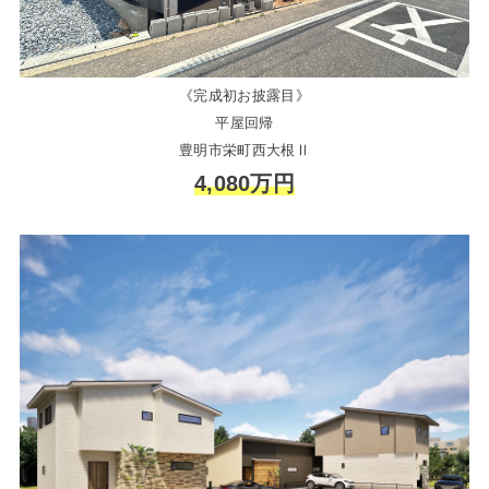
《完成初お披露目》
平屋回帰
豊明市栄町西大根Ⅱ
4,080万円