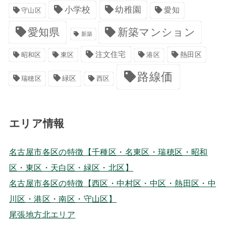
小学校
幼稚園
愛知
守山区
愛知県
新築マンション
新築
注文住宅
港区
熱田区
昭和区
東区
路線価
緑区
瑞穂区
西区
エリア情報
名古屋市各区の特徴【千種区・名東区・瑞穂区・昭和
区・東区・天白区・緑区・北区】
名古屋市各区の特徴【西区・中村区・中区・熱田区・中
川区・港区・南区・守山区】
尾張地方北エリア