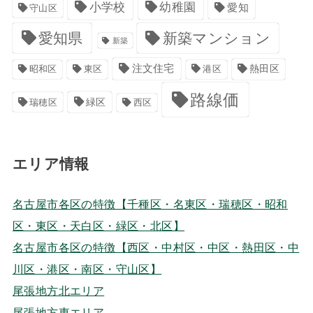
小学校
幼稚園
愛知
守山区
愛知県
新築マンション
新築
注文住宅
港区
熱田区
昭和区
東区
路線価
緑区
瑞穂区
西区
エリア情報
名古屋市各区の特徴【千種区・名東区・瑞穂区・昭和
区・東区・天白区・緑区・北区】
名古屋市各区の特徴【西区・中村区・中区・熱田区・中
川区・港区・南区・守山区】
尾張地方北エリア
尾張地方東エリア