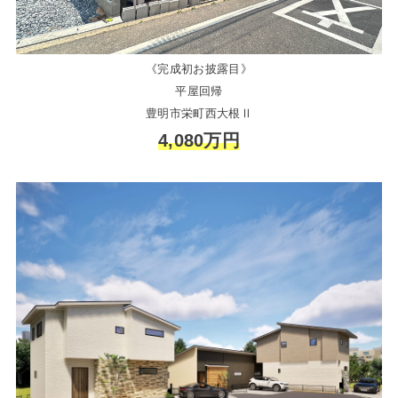
《完成初お披露目》
平屋回帰
豊明市栄町西大根Ⅱ
4,080万円