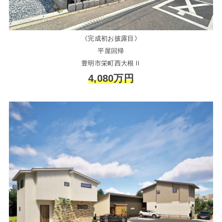
《完成初お披露目》
平屋回帰
豊明市栄町西大根Ⅱ
4,080万円