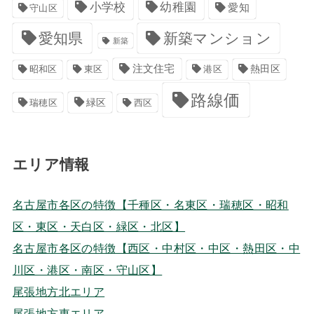
小学校
幼稚園
愛知
守山区
愛知県
新築マンション
新築
注文住宅
港区
熱田区
昭和区
東区
路線価
緑区
瑞穂区
西区
エリア情報
名古屋市各区の特徴【千種区・名東区・瑞穂区・昭和
区・東区・天白区・緑区・北区】
名古屋市各区の特徴【西区・中村区・中区・熱田区・中
川区・港区・南区・守山区】
尾張地方北エリア
尾張地方東エリア