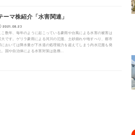
テーマ株紹介「水害関連」
2021.08.23
ここ数年、毎年のように起こっている豪雨や台風による水害の被害は
甚大です。ゲリラ豪雨による河川の氾濫、土砂崩れや地すべり、都市
部においては降水量が下水道の処理能力を超えてしまう内水氾濫も発
生。国や自治体による水害対策は急務...