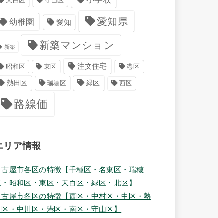
天白区
守山区
愛知県
幼稚園
愛知
新築マンション
新築
注文住宅
港区
昭和区
東区
緑区
熱田区
瑞穂区
西区
路線価
エリア情報
名古屋市各区の特徴【千種区・名東区・瑞穂
区・昭和区・東区・天白区・緑区・北区】
名古屋市各区の特徴【西区・中村区・中区・熱
田区・中川区・港区・南区・守山区】