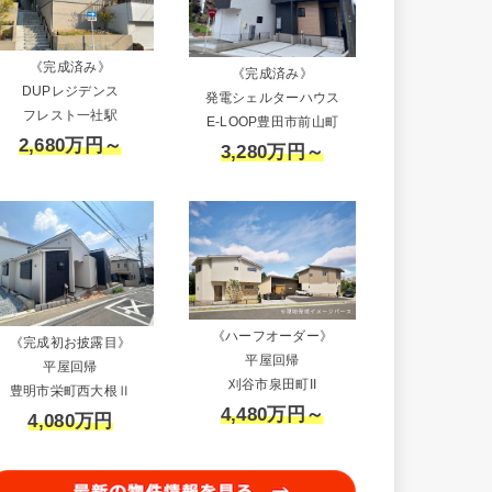
《完成済み》
《完成済み》
DUPレジデンス
発電シェルターハウス
フレスト一社駅
E-LOOP豊田市前山町
2,680万円～
3,280万円～
《ハーフオーダー》
《完成初お披露目》
平屋回帰
平屋回帰
刈谷市泉田町II
豊明市栄町西大根Ⅱ
4,480万円～
4,080万円