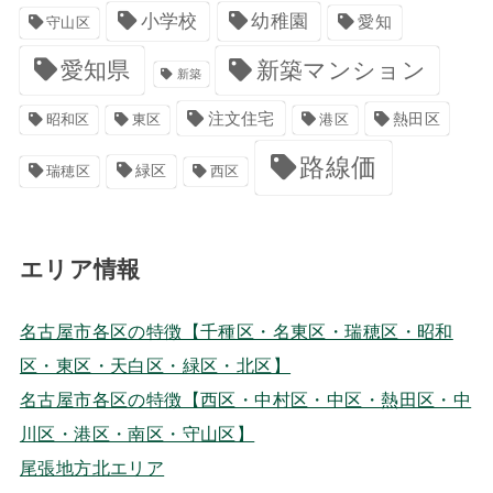
小学校
幼稚園
愛知
守山区
愛知県
新築マンション
新築
注文住宅
港区
熱田区
昭和区
東区
路線価
緑区
瑞穂区
西区
エリア情報
名古屋市各区の特徴【千種区・名東区・瑞穂区・昭和
区・東区・天白区・緑区・北区】
名古屋市各区の特徴【西区・中村区・中区・熱田区・中
川区・港区・南区・守山区】
尾張地方北エリア