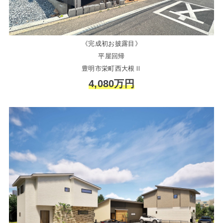
《完成初お披露目》
平屋回帰
豊明市栄町西大根Ⅱ
4,080万円