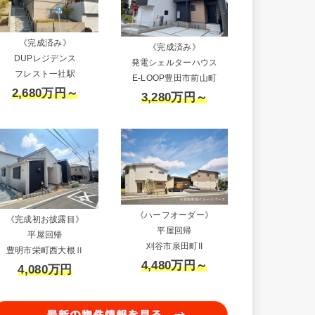
《完成済み》
《完成済み》
DUPレジデンス
発電シェルターハウス
フレスト一社駅
E-LOOP豊田市前山町
2,680万円～
3,280万円～
《ハーフオーダー》
《完成初お披露目》
平屋回帰
平屋回帰
刈谷市泉田町II
豊明市栄町西大根Ⅱ
4,480万円～
4,080万円