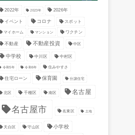
2022年
2026年
2023年
コロナ
イベント
スポット
マイホーム
ワクチン
マンション
不動産投資
不動産
中区
中学校
中川区
中村区
住みやすさ
令和5年
令和6年
保育園
住宅ローン
分譲住宅
名古屋
千種区
南区
北区
名古屋市
名東区
土地
小学校
天白区
守山区