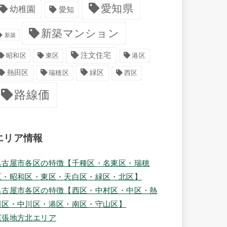
愛知県
幼稚園
愛知
新築マンション
新築
注文住宅
港区
昭和区
東区
緑区
熱田区
瑞穂区
西区
路線価
エリア情報
名古屋市各区の特徴【千種区・名東区・瑞穂
区・昭和区・東区・天白区・緑区・北区】
名古屋市各区の特徴【西区・中村区・中区・熱
田区・中川区・港区・南区・守山区】
尾張地方北エリア