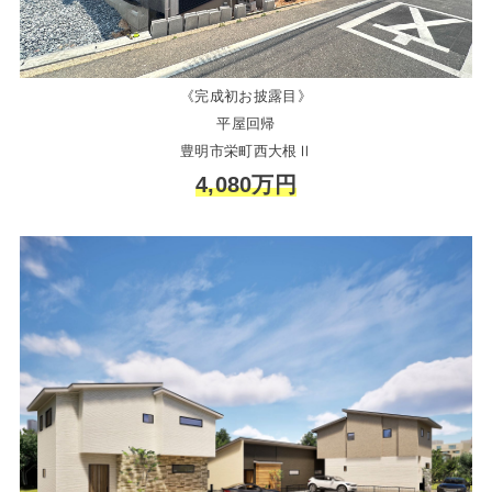
《完成初お披露目》
平屋回帰
豊明市栄町西大根Ⅱ
4,080万円