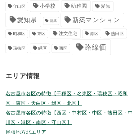
小学校
幼稚園
愛知
守山区
愛知県
新築マンション
新築
注文住宅
港区
熱田区
昭和区
東区
路線価
緑区
瑞穂区
西区
エリア情報
名古屋市各区の特徴【千種区・名東区・瑞穂区・昭和
区・東区・天白区・緑区・北区】
名古屋市各区の特徴【西区・中村区・中区・熱田区・中
川区・港区・南区・守山区】
尾張地方北エリア