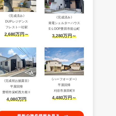
《完成済み》
《完成済み》
DUPレジデンス
発電シェルターハウス
フレスト一社駅
E-LOOP豊田市前山町
2,680万円～
3,280万円～
《ハーフオーダー》
《完成初お披露目》
平屋回帰
平屋回帰
刈谷市泉田町II
豊明市栄町西大根Ⅱ
4,480万円～
4,080万円