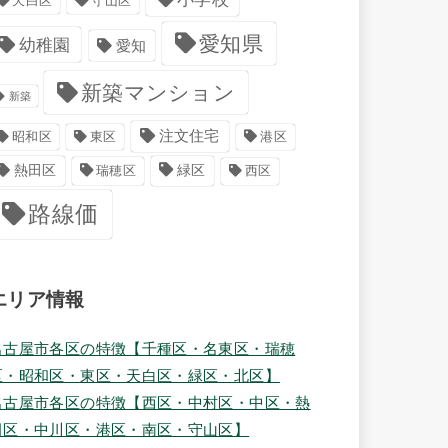
天白区
守山区
愛知県
幼稚園
愛知
新築マンション
新築
注文住宅
港区
昭和区
東区
緑区
熱田区
瑞穂区
西区
路線価
エリア情報
名古屋市各区の特徴【千種区・名東区・瑞穂
区・昭和区・東区・天白区・緑区・北区】
名古屋市各区の特徴【西区・中村区・中区・熱
田区・中川区・港区・南区・守山区】