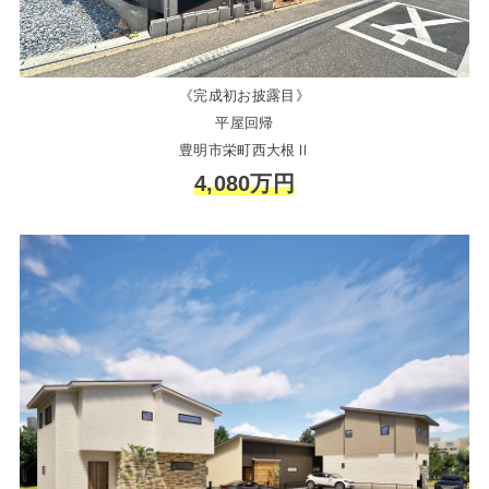
《完成初お披露目》
平屋回帰
豊明市栄町西大根Ⅱ
4,080万円