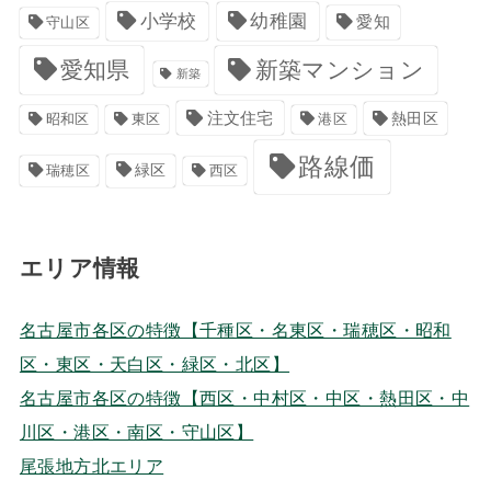
小学校
幼稚園
愛知
守山区
愛知県
新築マンション
新築
注文住宅
港区
熱田区
昭和区
東区
路線価
緑区
瑞穂区
西区
エリア情報
名古屋市各区の特徴【千種区・名東区・瑞穂区・昭和
区・東区・天白区・緑区・北区】
名古屋市各区の特徴【西区・中村区・中区・熱田区・中
川区・港区・南区・守山区】
尾張地方北エリア